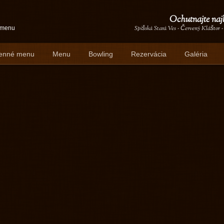
Ochutnajte naj
é menu
Spišská Stará Ves - Červený Kláštor -
enné menu
Menu
Bowling
Rezervácia
Galéria