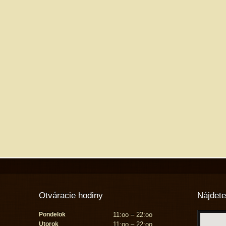
Otváracie hodiny
Nájdete
Pondelok
11:oo – 22:oo
Utorok
11:oo – 22:oo