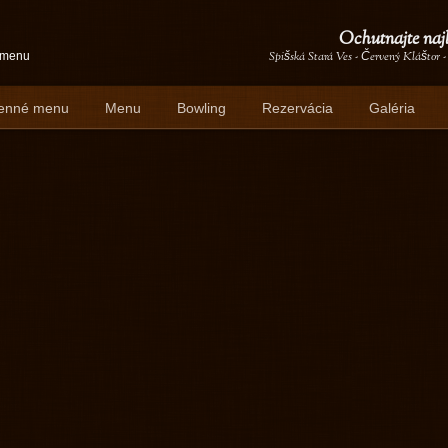
Ochutnajte naj
é menu
Spišská Stará Ves - Červený Kláštor -
enné menu
Menu
Bowling
Rezervácia
Galéria