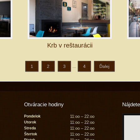
Krb v reštaurácii
1
2
3
4
Ďalej
...
Otváracie hodiny
Nájdete
Pondelok
11:oo – 22:oo
Utorok
11:oo – 22:oo
Streda
11:oo – 22:oo
Štvrtok
11:oo – 22:oo