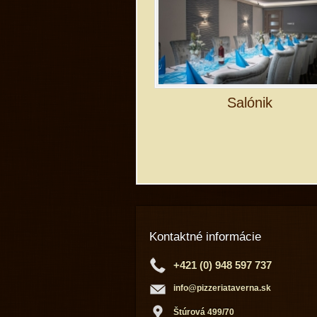
Salónik
Kontaktné informácie
+421 (0) 948 597 737
info@pizzeriataverna.sk
Štúrová 499/70